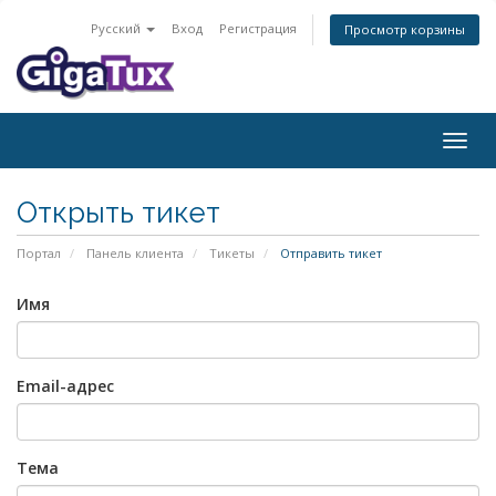
Русский
Вход
Регистрация
Просмотр корзины
Togg
navig
Открыть тикет
Портал
Панель клиента
Тикеты
Отправить тикет
Имя
Email-адрес
Тема