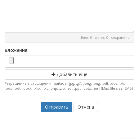
lines: 0 words: 0
сохранено
Вложения
Добавить еще
Разрешенные расширения файлов: .jpg, .gif, .jpeg, .png, .pdf, .doc, .xls,
.ods, .odt, .docx, .xlsx, .txt, .php, .zip, .sql, .ppt, .pptx, .eml (Max file size: 2MB)
Отмена