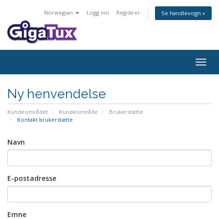
Norwegian
Logg inn
Registrer
Se handlevogn »
Bytt
navig
Ny henvendelse
Kundeområdet
Kundeområde
Brukerstøtte
Kontakt brukerstøtte
Navn
E-postadresse
Emne