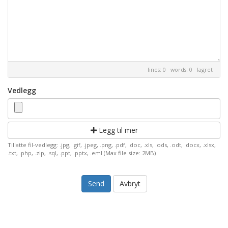
lines: 0 words: 0
lagret
Vedlegg
Legg til mer
Tillatte fil-vedlegg: .jpg, .gif, .jpeg, .png, .pdf, .doc, .xls, .ods, .odt, .docx, .xlsx,
.txt, .php, .zip, .sql, .ppt, .pptx, .eml (Max file size: 2MB)
Avbryt