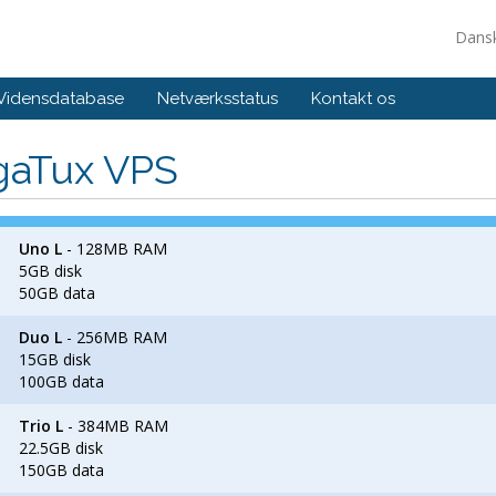
Dans
Vidensdatabase
Netværksstatus
Kontakt os
gaTux VPS
Uno L
- 128MB RAM
5GB disk
50GB data
Duo L
- 256MB RAM
15GB disk
100GB data
Trio L
- 384MB RAM
22.5GB disk
150GB data