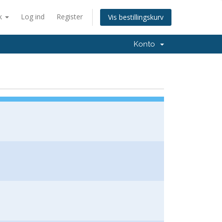
k
Log ind
Register
Vis bestillingskurv
Konto