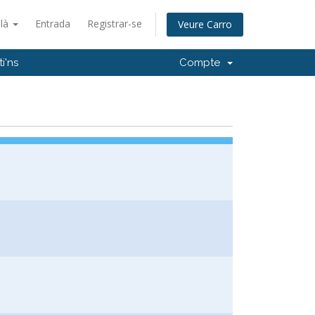
alà
Entrada
Registrar-se
Veure Carro
i'ns
Compte