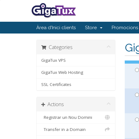
Àrea d'Inici clients
Store
Promocions
Gi
Categories
GigaTux VPS
GigaTux Web Hosting
SSL Certificates
Actions
Registrar un Nou Domini
Transfer in a Domain