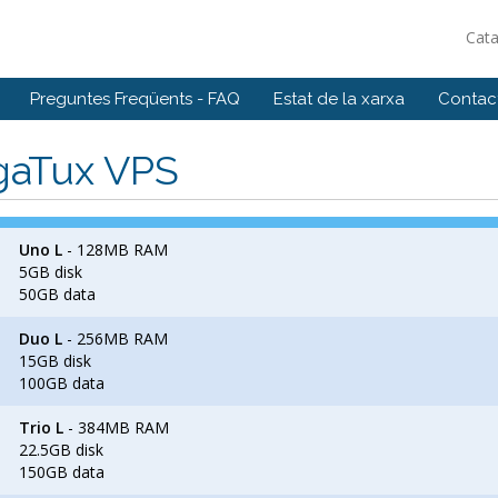
Cat
Preguntes Freqüents - FAQ
Estat de la xarxa
Contact
gaTux VPS
Uno L
- 128MB RAM
5GB disk
50GB data
Duo L
- 256MB RAM
15GB disk
100GB data
Trio L
- 384MB RAM
22.5GB disk
150GB data