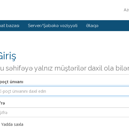
Az
at bazası
Server/Şəbəkə vəziyyəti
Əlaqə
iriş
u səhifəyə yalnız müştərilər daxil ola bilə
poçt ünvanı
frə
Yadda saxla