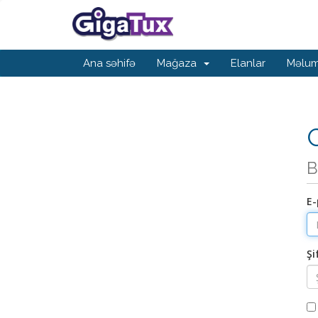
Ana səhifə
Mağaza
Elanlar
Məlum
G
B
E-
Şi