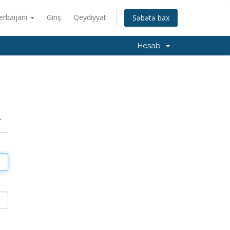
erbaijani
Giriş
Qeydiyyat
Səbətə bax
Hesab
r